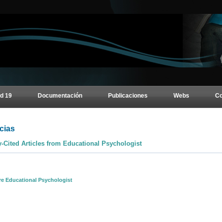
d 19
Documentación
Publicaciones
Webs
Co
cias
y-Cited Articles from Educational Psychologist
re Educational Psychologist