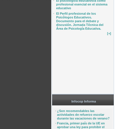
·
El psicólogo/a educativo/a como
profesional esencial en el sistema
educativo
·
El Perfil profesional de los
Psicólogos Educativos.
Documento para el debate y
discusión. Jornada Técnica del
Área de Psicología Educativa.
[+]
Infocop Informa
·
¿Son recomendables las
actividades de refuerzo escolar
durante las vacaciones de verano?
·
Francia, primer país de la UE en
aprobar una ley para prohibir el