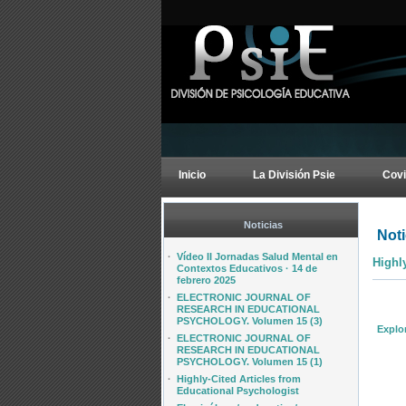
Inicio
La División Psie
Covi
Noticias
Noti
·
Vídeo II Jornadas Salud Mental en
Highl
Contextos Educativos · 14 de
febrero 2025
·
ELECTRONIC JOURNAL OF
RESEARCH IN EDUCATIONAL
PSYCHOLOGY. Volumen 15 (3)
Explo
·
ELECTRONIC JOURNAL OF
RESEARCH IN EDUCATIONAL
PSYCHOLOGY. Volumen 15 (1)
·
Highly-Cited Articles from
Educational Psychologist