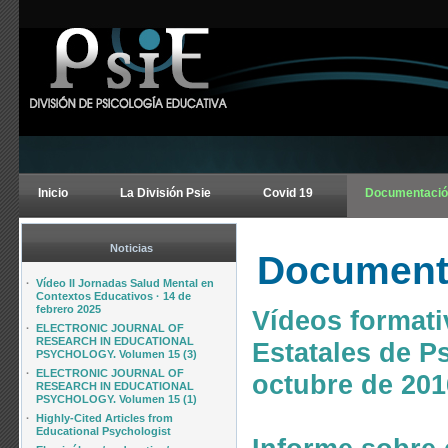
Inicio
La División Psie
Covid 19
Documentació
Noticias
Document
·
Vídeo II Jornadas Salud Mental en
Contextos Educativos · 14 de
febrero 2025
Vídeos formati
·
ELECTRONIC JOURNAL OF
RESEARCH IN EDUCATIONAL
Estatales de P
PSYCHOLOGY. Volumen 15 (3)
·
ELECTRONIC JOURNAL OF
octubre de 201
RESEARCH IN EDUCATIONAL
PSYCHOLOGY. Volumen 15 (1)
·
Highly-Cited Articles from
Educational Psychologist