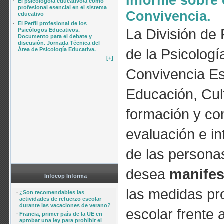
Informe sobre 
·
El psicólogo/a educativo/a como
profesional esencial en el sistema
Convivencia.
educativo
·
El Perfil profesional de los
La División de
Psicólogos Educativos.
Documento para el debate y
discusión. Jornada Técnica del
de la Psicologí
Área de Psicología Educativa.
[+]
Convivencia Esc
Educación, Cul
formación y co
evaluación e in
de las persona
desea
manifest
Infocop Informa
las medidas pr
·
¿Son recomendables las
actividades de refuerzo escolar
durante las vacaciones de verano?
escolar frente 
·
Francia, primer país de la UE en
aprobar una ley para prohibir el