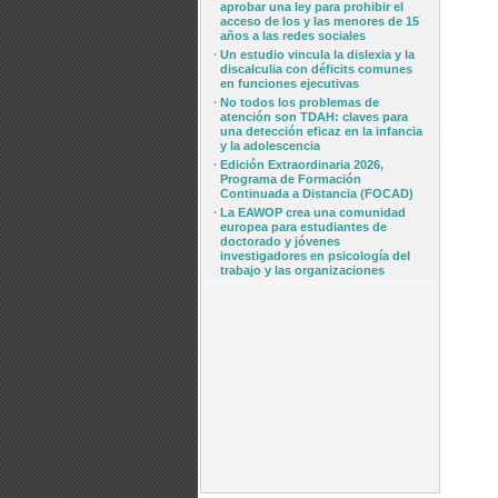
aprobar una ley para prohibir el
acceso de los y las menores de 15
años a las redes sociales
·
Un estudio vincula la dislexia y la
discalculia con déficits comunes
en funciones ejecutivas
·
No todos los problemas de
atención son TDAH: claves para
una detección eficaz en la infancia
y la adolescencia
·
Edición Extraordinaria 2026,
Programa de Formación
Continuada a Distancia (FOCAD)
·
La EAWOP crea una comunidad
europea para estudiantes de
doctorado y jóvenes
investigadores en psicología del
trabajo y las organizaciones