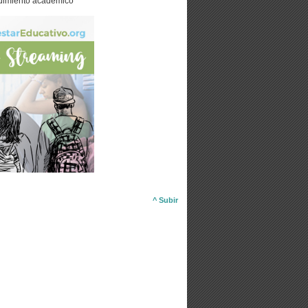
endimiento académico
^ Subir