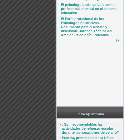
·
El psicólogo/a educativo/a como
profesional esencial en el sistema
educativo
·
El Perfil profesional de los
Psicólogos Educativos.
Documento para el debate y
discusión. Jornada Técnica del
Área de Psicología Educativa.
[+]
Infocop Informa
·
¿Son recomendables las
actividades de refuerzo escolar
durante las vacaciones de verano?
·
Francia, primer país de la UE en