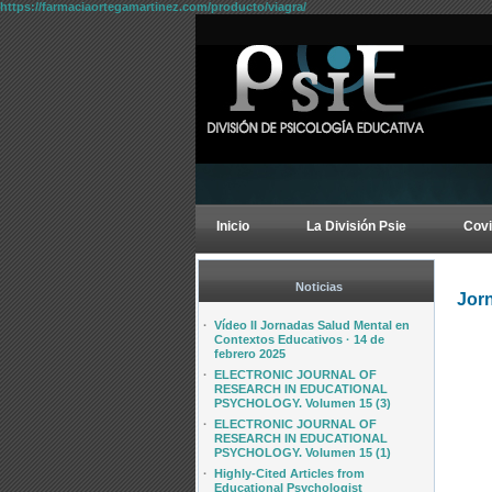
https://farmaciaortegamartinez.com/producto/viagra/
Inicio
La División Psie
Covi
Noticias
Jor
·
Vídeo II Jornadas Salud Mental en
Contextos Educativos · 14 de
febrero 2025
·
ELECTRONIC JOURNAL OF
RESEARCH IN EDUCATIONAL
PSYCHOLOGY. Volumen 15 (3)
·
ELECTRONIC JOURNAL OF
RESEARCH IN EDUCATIONAL
PSYCHOLOGY. Volumen 15 (1)
·
Highly-Cited Articles from
Educational Psychologist