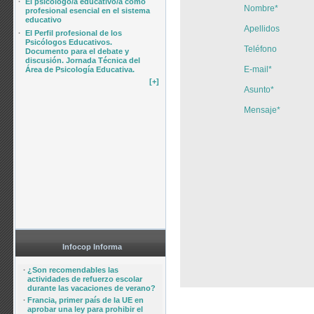
·
El psicólogo/a educativo/a como
Nombre*
profesional esencial en el sistema
educativo
Apellidos
·
El Perfil profesional de los
Psicólogos Educativos.
Teléfono
Documento para el debate y
discusión. Jornada Técnica del
E-mail*
Área de Psicología Educativa.
[+]
Asunto*
Mensaje*
Infocop Informa
·
¿Son recomendables las
actividades de refuerzo escolar
durante las vacaciones de verano?
·
Francia, primer país de la UE en
aprobar una ley para prohibir el