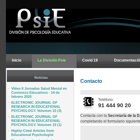
Inicio
La División Psie
Covid 19
Documentació
Noticias
Contacto
·
Vídeo II Jornadas Salud Mental en
Contextos Educativos · 14 de
febrero 2025
Teléfono:
·
ELECTRONIC JOURNAL OF
91 444 90 20
RESEARCH IN EDUCATIONAL
PSYCHOLOGY. Volumen 15 (3)
Contacta con la
Secretaría de la D
·
ELECTRONIC JOURNAL OF
RESEARCH IN EDUCATIONAL
completando el formulario siguient
PSYCHOLOGY. Volumen 15 (1)
·
Highly-Cited Articles from
Educational Psychologist