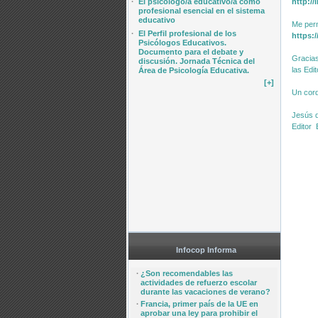
·
El psicólogo/a educativo/a como
http:/
profesional esencial en el sistema
educativo
Me per
·
El Perfil profesional de los
https:
Psicólogos Educativos.
Documento para el debate y
Gracias
discusión. Jornada Técnica del
las Edi
Área de Psicología Educativa.
[+]
Un cord
Jesús d
Editor
Infocop Informa
·
¿Son recomendables las
actividades de refuerzo escolar
durante las vacaciones de verano?
·
Francia, primer país de la UE en
aprobar una ley para prohibir el