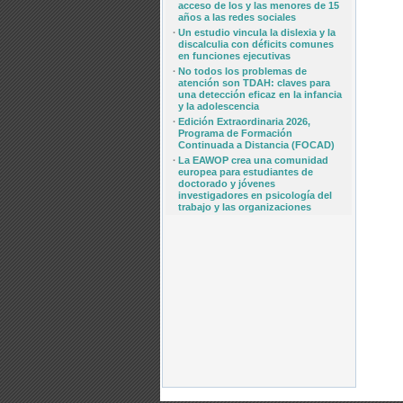
acceso de los y las menores de 15
años a las redes sociales
·
Un estudio vincula la dislexia y la
discalculia con déficits comunes
en funciones ejecutivas
·
No todos los problemas de
atención son TDAH: claves para
una detección eficaz en la infancia
y la adolescencia
·
Edición Extraordinaria 2026,
Programa de Formación
Continuada a Distancia (FOCAD)
·
La EAWOP crea una comunidad
europea para estudiantes de
doctorado y jóvenes
investigadores en psicología del
trabajo y las organizaciones