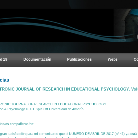
d 19
Documentación
Publicaciones
Webs
Co
cias
TRONIC JOURNAL OF RESEARCH IN EDUCATIONAL PSYCHOLOGY. Volu
RONIC JOURNAL OF RESEARCH IN EDUCATIONAL PSYCHOLOGY
on & Psychology I+D+I. Spin-Off Universidad de Almería
das/os compañeras/os:
gran satisfacción para mí comunicaros que el NUMERO DE ABRIL DE 2017 (nº 41) ya está en