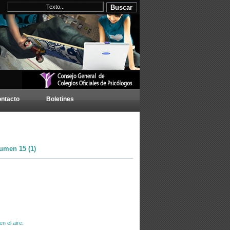
ntacto
Boletines
men 15 (1)
 el aire: