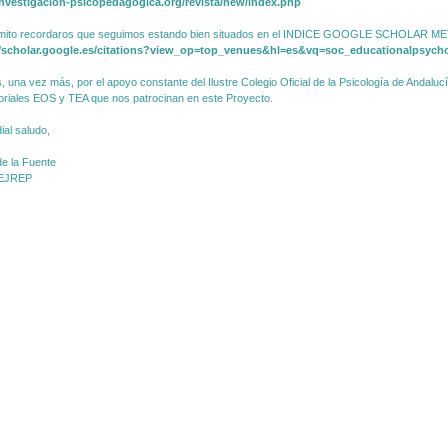
/investigacion-psicopedagogica.org/revista/new/index.php
mito recordaros que seguimos estando bien situados en el INDICE GOOGLE SCHOLAR ME
//scholar.google.es/citations?view_op=top_venues&hl=es&vq=soc_educationalpsych
, una vez más, por el apoyo constante del Ilustre Colegio Oficial de la Psicología de Andaluc
toriales EOS y TEA que nos patrocinan en este Proyecto.
ial saludo,
e la Fuente
 EJREP