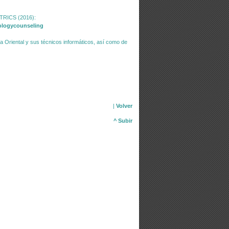
TRICS (2016):
ologycounseling
ía Oriental y sus técnicos informáticos, así como de
|
Volver
^ Subir