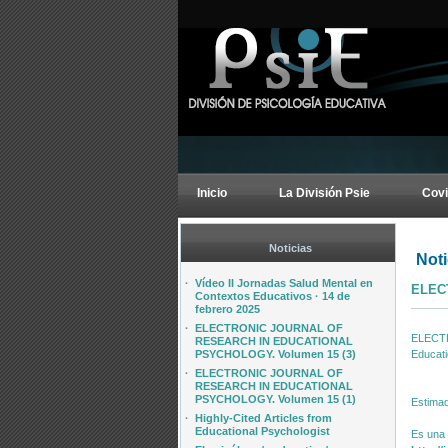
Inicio
La División Psie
Covi
Noticias
Noti
·
Vídeo II Jornadas Salud Mental en
ELEC
Contextos Educativos · 14 de
febrero 2025
·
ELECTRONIC JOURNAL OF
ELECT
RESEARCH IN EDUCATIONAL
PSYCHOLOGY. Volumen 15 (3)
Educati
·
ELECTRONIC JOURNAL OF
RESEARCH IN EDUCATIONAL
PSYCHOLOGY. Volumen 15 (1)
Estima
·
Highly-Cited Articles from
Educational Psychologist
Es una 