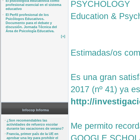
·
El psicólogo/a educativo/a como
PSYCHOLOGY
profesional esencial en el sistema
educativo
Education & Psych
·
El Perfil profesional de los
Psicólogos Educativos.
Documento para el debate y
discusión. Jornada Técnica del
Área de Psicología Educativa.
[+]
Estimadas/os com
Es una gran sati
2017 (nº 41) ya es
http://investiga
Infocop Informa
·
¿Son recomendables las
Me permito record
actividades de refuerzo escolar
durante las vacaciones de verano?
·
Francia, primer país de la UE en
GOOGLE SCHOLA
aprobar una ley para prohibir el