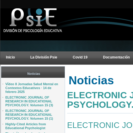
Inicio
La División Psie
Covid 19
Documentación
Noticias
Noticias
·
Vídeo II Jornadas Salud Mental en
Contextos Educativos · 14 de
ELECTRONIC 
febrero 2025
·
ELECTRONIC JOURNAL OF
PSYCHOLOGY. 
RESEARCH IN EDUCATIONAL
PSYCHOLOGY. Volumen 15 (3)
·
ELECTRONIC JOURNAL OF
RESEARCH IN EDUCATIONAL
PSYCHOLOGY. Volumen 15 (1)
ELECTRONIC JO
·
Highly-Cited Articles from
Educational Psychologist