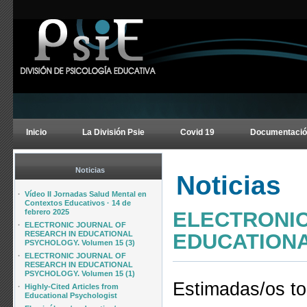
Inicio
La División Psie
Covid 19
Documentació
Noticias
Noticias
·
Vídeo II Jornadas Salud Mental en
Contextos Educativos · 14 de
ELECTRONIC
febrero 2025
·
ELECTRONIC JOURNAL OF
EDUCATIONA
RESEARCH IN EDUCATIONAL
PSYCHOLOGY. Volumen 15 (3)
·
ELECTRONIC JOURNAL OF
RESEARCH IN EDUCATIONAL
PSYCHOLOGY. Volumen 15 (1)
Estimadas/os to
·
Highly-Cited Articles from
Educational Psychologist