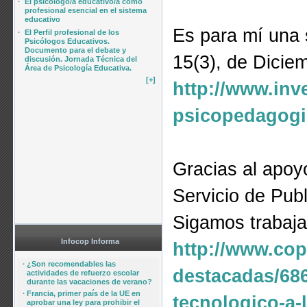
·
El psicólogo/a educativo/a como
profesional esencial en el sistema
educativo
Es para mí una 
·
El Perfil profesional de los
Psicólogos Educativos.
Documento para el debate y
15(3), de Diciem
discusión. Jornada Técnica del
Área de Psicología Educativa.
[+]
http://www.inv
psicopedagogic
Gracias al apoy
Servicio de Pub
Sigamos trabaja
Infocop Informa
http://www.cop
·
¿Son recomendables las
destacadas/686
actividades de refuerzo escolar
durante las vacaciones de verano?
·
Francia, primer país de la UE en
tecnologico-a-
aprobar una ley para prohibir el